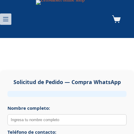
Saltar
al
contenido
Carro
de
compra
SOLICITAR PEDIDO
Solicitud de Pedido — Compra WhatsApp
Nombre completo:
Teléfono de contacto: