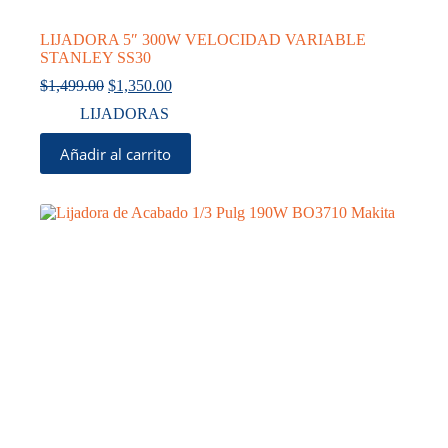
LIJADORA 5″ 300W VELOCIDAD VARIABLE
STANLEY SS30
El
El
$
1,499.00
$
1,350.00
precio
precio
LIJADORAS
original
actual
era:
es:
Añadir al carrito
$1,499.00.
$1,350.00.