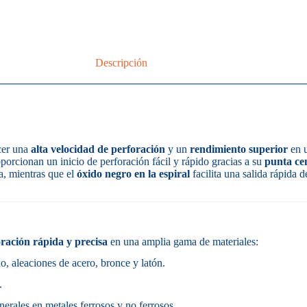
Descripción
cer una
alta velocidad de perforación
y un
rendimiento superior
en u
oporcionan un inicio de perforación fácil y rápido gracias a su
punta cen
a, mientras que el
óxido negro en la espiral
facilita una salida rápida 
ración rápida y precisa
en una amplia gama de materiales:
o, aleaciones de acero, bronce y latón.
.
erales en metales ferrosos y no ferrosos.