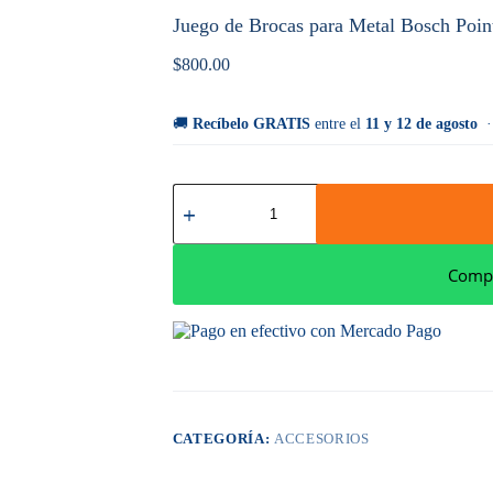
Juego de Brocas para Metal Bosch Po
$
800.00
🚚
Recíbelo GRATIS
entre el
11 y 12 de agosto
Juego
de
Brocas
para
Metal
Compr
Bosch
PointTeQ
1-
10mm
cantidad
CATEGORÍA:
ACCESORIOS