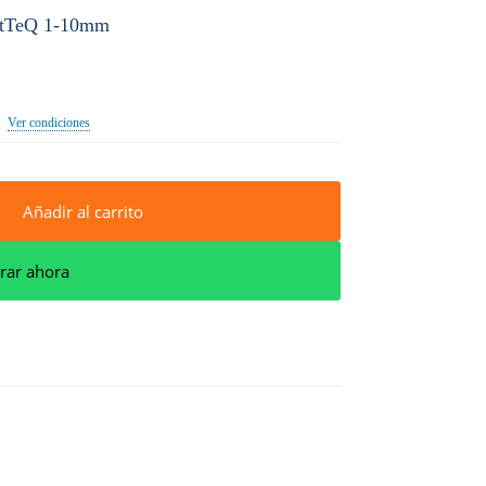
intTeQ 1-10mm
·
Ver condiciones
Añadir al carrito
ar ahora