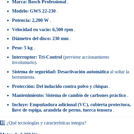
Marca:
Bosch Professional
.
Modelo:
GWS 22-230
.
Potencia:
2,200 W
.
Velocidad en vacío:
6,500 rpm
.
Diámetro del disco:
230 mm
.
Peso:
5 kg
.
Interruptor:
Tri-Control
(previene accionamiento
involuntario).
Sistema de seguridad:
Desactivación automática
al soltar la
herramienta.
Protección:
Del inducido contra polvo y chispas
.
Mantenimiento:
Sistema de cambio de carbones práctico
.
Incluye:
Empuñadura adicional (VC), cubierta protectora,
llave de espiga, arandela de perno, tuerca tensora
.
3️⃣ ¿Qué tecnologías y características integra?