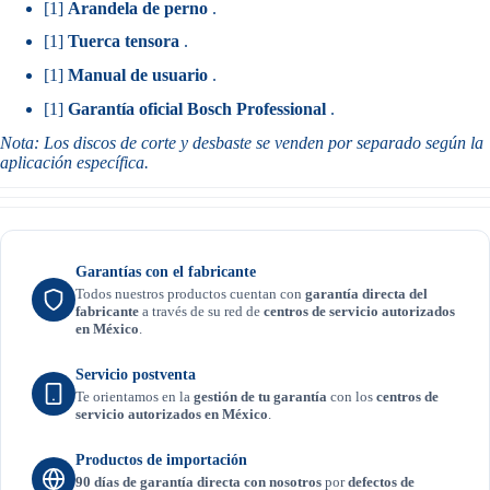
[1]
Arandela de perno
.
[1]
Tuerca tensora
.
[1]
Manual de usuario
.
[1]
Garantía oficial Bosch Professional
.
Nota: Los discos de corte y desbaste se venden por separado según la
aplicación específica.
Garantías con el fabricante
Todos nuestros productos cuentan con
garantía directa del
fabricante
a través de su red de
centros de servicio autorizados
en México
.
Servicio postventa
Te orientamos en la
gestión de tu garantía
con los
centros de
servicio autorizados en México
.
Productos de importación
90 días de garantía directa con nosotros
por
defectos de