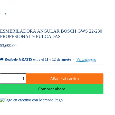
ESMERILADORA ANGULAR BOSCH GWS 22-230
PROFESIONAL 9 PULGADAS
$
3,699.00
🚚
Recíbelo GRATIS
entre el
11 y 12 de agosto
·
Ver condiciones
ESMERILADORA
Añadir al carrito
ANGULAR
BOSCH
GWS
Comprar ahora
22-
230
PROFESIONAL
9
PULGADAS
cantidad