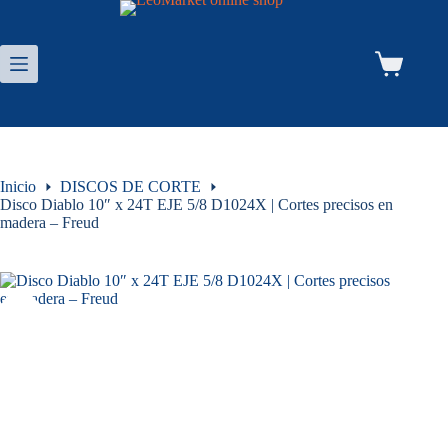
Saltar
al
contenido
Carro
de
compra
Inicio
DISCOS DE CORTE
Disco Diablo 10″ x 24T EJE 5/8 D1024X | Cortes precisos en
madera – Freud