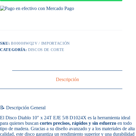
EJE
5/8
D1024X
|
Cortes
precisos
en
madera
SKU:
B00008WQ2V / IMPORTACIÓN
–
CATEGORÍA:
DISCOS DE CORTE
Freud
cantidad
Descripción
📝 Descripción General
El Disco Diablo 10″ x 24T EJE 5/8 D1024X es la herramienta ideal
para quienes buscan
cortes precisos, rápidos y sin esfuerzo
en todo
tipo de madera. Gracias a su diseño avanzado y a los materiales de alta
calidad, este disco garantiza un rendimiento superior y una durabilidad