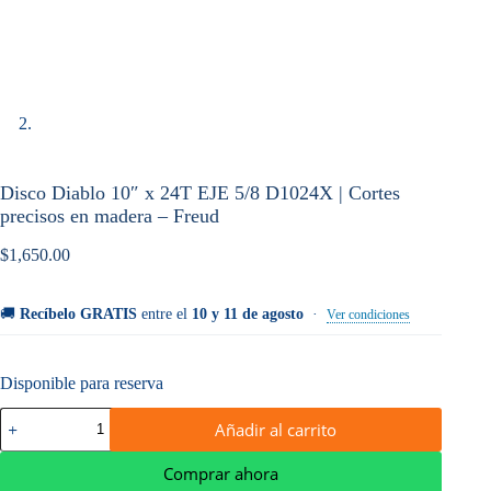
Disco Diablo 10″ x 24T EJE 5/8 D1024X | Cortes
precisos en madera – Freud
$
1,650.00
🚚
Recíbelo GRATIS
entre el
10 y 11 de agosto
·
Ver condiciones
Disponible para reserva
Disco
Añadir al carrito
Diablo
10″
x
Comprar ahora
24T