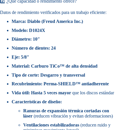
2️⃣ ¿Qué capacidad o rendimiento ofrece?
Datos de rendimiento verificados para un trabajo eficiente:
Marca:
Diablo (Freud America Inc.)
Modelo:
D1024X
Diámetro:
10″
Número de dientes:
24
Eje:
5/8″
Material:
Carburo TiCo™ de alta densidad
Tipo de corte:
Desgarro y transversal
Recubrimiento:
Perma-SHIELD™ antiadherente
Vida útil:
Hasta 5 veces mayor
que los discos estándar
Características de diseño:
Ranuras de expansión térmica cortadas con
láser
(reducen vibración y evitan deformaciones)
Ventilaciones estabilizadoras
(reducen ruido y