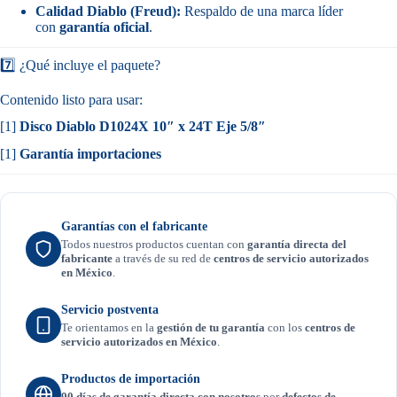
Calidad Diablo (Freud):
Respaldo de una marca líder
con
garantía oficial
.
7️⃣ ¿Qué incluye el paquete?
Contenido listo para usar:
[1]
Disco Diablo D1024X 10″ x 24T Eje 5/8″
[1]
Garantía importaciones
Garantías con el fabricante
Todos nuestros productos cuentan con
garantía directa del
fabricante
a través de su red de
centros de servicio autorizados
en México
.
Servicio postventa
Te orientamos en la
gestión de tu garantía
con los
centros de
servicio autorizados en México
.
Productos de importación
90 días de garantía directa con nosotros
por
defectos de