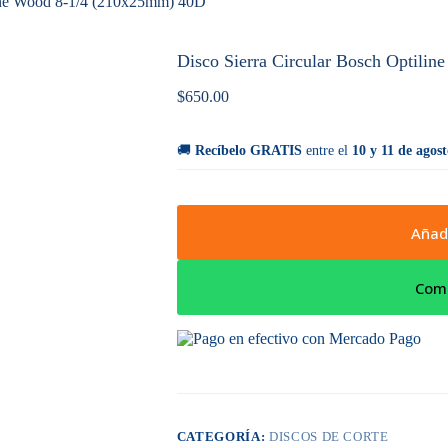
line Wood 8-1/4 (210x25mm) 40D
Disco Sierra Circular Bosch Optili
$
650.00
🚚
Recíbelo GRATIS
entre el
10 y 11 de agost
Añadi
Com
CATEGORÍA:
DISCOS DE CORTE