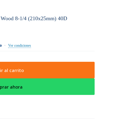
ne Wood 8-1/4 (210x25mm) 40D
o
·
Ver condiciones
r al carrito
prar ahora