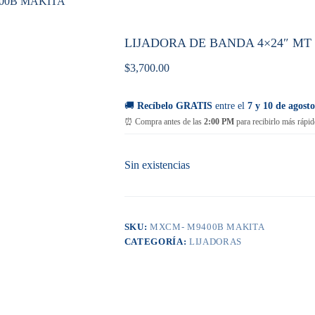
400B MAKITA
LIJADORA DE BANDA 4×24″ MT
$
3,700.00
🚚
Recíbelo GRATIS
entre el
7 y 10 de agosto
⏰ Compra antes de las
2:00 PM
para recibirlo más rápid
Sin existencias
SKU:
MXCM- M9400B MAKITA
CATEGORÍA:
LIJADORAS