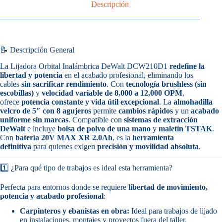
Descripción
📝 Descripción General
La Lijadora Orbital Inalámbrica DeWalt DCW210D1
redefine la
libertad y potencia
en el acabado profesional, eliminando los
cables
sin sacrificar rendimiento
. Con
tecnología brushless (sin
escobillas)
y
velocidad variable de 8,000 a 12,000 OPM
,
ofrece
potencia constante y vida útil excepcional
. La
almohadilla
velcro de 5″ con 8 agujeros
permite
cambios rápidos
y un
acabado
uniforme sin marcas
. Compatible con
sistemas de extracción
DeWalt
e incluye
bolsa de polvo de una mano
y
maletín TSTAK
.
Con
batería 20V MAX XR 2.0Ah
, es la
herramienta
definitiva
para quienes exigen
precisión y movilidad absoluta
.
1️⃣ ¿Para qué tipo de trabajos es ideal esta herramienta?
Perfecta para entornos donde se requiere
libertad de movimiento,
potencia y acabado profesional
:
Carpinteros y ebanistas en obra:
Ideal para trabajos de lijado
en instalaciones, montajes y proyectos fuera del taller.