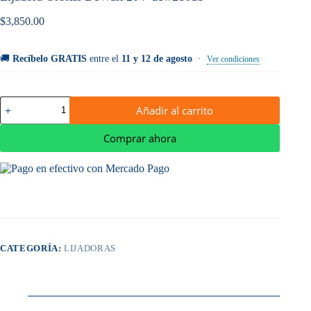
$
3,850.00
🚚
Recíbelo GRATIS
entre el
11 y 12 de agosto
·
Ver condiciones
Lijadora
Añadir al carrito
Orbital
DeWalt
20V
Comprar ahora
dcw210d1
cantidad
CATEGORÍA:
LIJADORAS