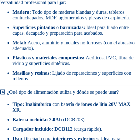
Versatilidad profesional para lijar:
Madera:
Todo tipo de maderas blandas y duras, tableros
contrachapados, MDF, aglomerados y piezas de carpintería.
Superficies pintadas o barnizadas:
Ideal para lijado entre
capas, decapado y preparación para acabados.
Metal:
Acero, aluminio y metales no ferrosos (con el abrasivo
adecuado).
Plásticos y materiales compuestos:
Acrílicos, PVC, fibra de
vidrio y superficies sintéticas.
Masillas y resinas:
Lijado de reparaciones y superficies con
rellenos.
4️⃣ ¿Qué tipo de alimentación utiliza y dónde se puede usar?
Tipo:
Inalámbrica
con batería de
iones de litio 20V MAX
XR
.
Batería incluida:
2.0Ah
(DCB203).
Cargador incluido:
DCB112
(carga rápida).
Uso:
Diseñada para
interiores y exteriores
. Ideal para: