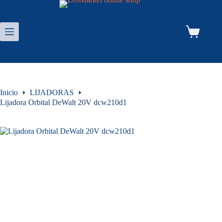
Saltar
al
contenido
Carro
de
compra
Inicio
LIJADORAS
Lijadora Orbital DeWalt 20V dcw210d1