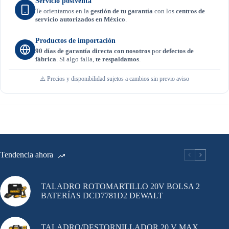
Servicio postventa
Te orientamos en la
gestión de tu garantía
con los
centros de
servicio autorizados en México
.
Productos de importación
90 días de garantía directa con nosotros
por
defectos de
fábrica
. Si algo falla,
te respaldamos
.
⚠️ Precios y disponibilidad sujetos a cambios sin previo aviso
Tendencia ahora
TALADRO ROTOMARTILLO 20V BOLSA 2
BATERÍAS DCD7781D2 DEWALT
TALADRO/DESTORNILLADOR 20 V MAX