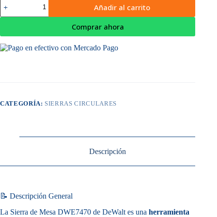
Sierra
Añadir al carrito
de
Mesa
10"
Comprar ahora
1800W
DWE7470
DeWalt
cantidad
CATEGORÍA:
SIERRAS CIRCULARES
Descripción
📝 Descripción General
La Sierra de Mesa DWE7470 de DeWalt es una
herramienta