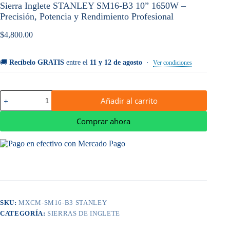
Sierra Inglete STANLEY SM16-B3 10” 1650W –
Precisión, Potencia y Rendimiento Profesional
$
4,800.00
🚚
Recíbelo GRATIS
entre el
11 y 12 de agosto
·
Ver condiciones
Sierra
Añadir al carrito
Inglete
STANLEY
SM16-
Comprar ahora
B3
10”
1650W
–
Precisión,
Potencia
y
Rendimiento
Profesional
SKU:
MXCM-SM16-B3 STANLEY
cantidad
CATEGORÍA:
SIERRAS DE INGLETE