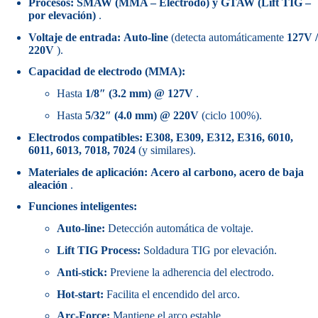
Procesos:
SMAW (MMA – Electrodo) y GTAW (Lift TIG –
por elevación)
.
Voltaje de entrada:
Auto-line
(detecta automáticamente
127V /
220V
).
Capacidad de electrodo (MMA):
Hasta
1/8″ (3.2 mm) @ 127V
.
Hasta
5/32″ (4.0 mm) @ 220V
(ciclo 100%).
Electrodos compatibles:
E308, E309, E312, E316, 6010,
6011, 6013, 7018, 7024
(y similares).
Materiales de aplicación:
Acero al carbono, acero de baja
aleación
.
Funciones inteligentes:
Auto-line:
Detección automática de voltaje.
Lift TIG Process:
Soldadura TIG por elevación.
Anti-stick:
Previene la adherencia del electrodo.
Hot-start:
Facilita el encendido del arco.
Arc-Force:
Mantiene el arco estable.