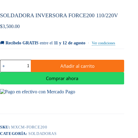
SOLDADORA INVERSORA FORCE200 110/220V
$
3,500.00
🚚
Recíbelo GRATIS
entre el
11 y 12 de agosto
·
Ver condiciones
SOLDADORA
Añadir al carrito
INVERSORA
FORCE200
110/220V
Comprar ahora
cantidad
SKU:
MXCM-FORCE200
CATEGORÍA:
SOLDADORAS