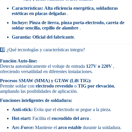
Características:
Alta eficiencia energética, soldaduras
estéticas en placas delgadas
.
Incluye:
Pinza de tierra, pinza porta-electrodo, careta de
soldar sencilla, cepillo de alambre
.
Garantía:
Oficial del fabricante
.
3️⃣ ¿Qué tecnologías y características integra?
Función Auto-line:
Detecta automáticamente el voltaje de entrada
127V o 220V
,
ofreciendo versatilidad en diferentes instalaciones.
Procesos SMAW (MMA) y GTAW (Lift TIG):
Permite soldar con
electrodo revestido
o
TIG por elevación
,
ampliando las posibilidades de aplicación.
Funciones inteligentes de soldadura:
Anti-stick:
Evita que el electrodo se pegue a la pieza.
Hot-start:
Facilita el
encendido del arco
.
Arc-Force:
Mantiene el
arco estable
durante la soldadura.