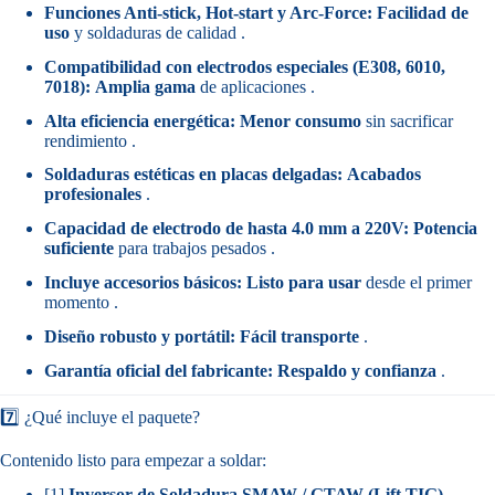
Funciones Anti-stick, Hot-start y Arc-Force:
Facilidad de
uso
y soldaduras de calidad .
Compatibilidad con electrodos especiales (E308, 6010,
7018):
Amplia gama
de aplicaciones .
Alta eficiencia energética:
Menor consumo
sin sacrificar
rendimiento .
Soldaduras estéticas en placas delgadas:
Acabados
profesionales
.
Capacidad de electrodo de hasta 4.0 mm a 220V:
Potencia
suficiente
para trabajos pesados .
Incluye accesorios básicos:
Listo para usar
desde el primer
momento .
Diseño robusto y portátil:
Fácil transporte
.
Garantía oficial del fabricante:
Respaldo y confianza
.
7️⃣ ¿Qué incluye el paquete?
Contenido listo para empezar a soldar:
[1]
Inversor de Soldadura SMAW / GTAW (Lift TIG)
.