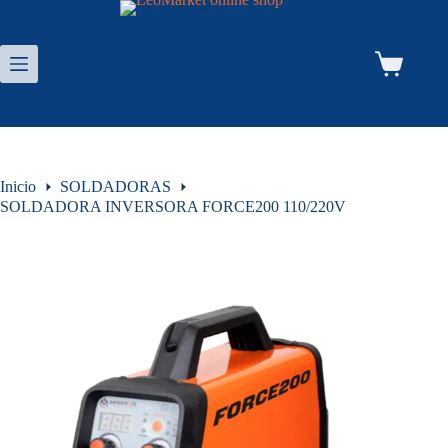
Saltar
al
contenido
Carro
de
compra
Inicio
SOLDADORAS
SOLDADORA INVERSORA FORCE200 110/220V