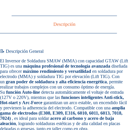
Descripción
📝 Descripción General
El Inversor de Soldadura SMAW (MMA) con capacidad GTAW (Lift
TIG) es una
máquina profesional de tecnología avanzada
diseñada
para ofrecer
máximo rendimiento y versatilidad
en soldadura por
electrodo (MMA) y soldadura TIG por elevación (Lift TIG). Con
un
gran poder de soldadura y alta eficiencia energética
, permite
realizar trabajos complejos con un consumo óptimo de energía.
Su
función Auto-line
detecta automáticamente el voltaje de entrada
(127V o 220V), mientras que las
funciones inteligentes Anti-stick,
Hot-start y Arc-Force
garantizan un arco estable, un encendido fácil
y previenen la adherencia del electrodo. Compatible con una
amplia
gama de electrodos (E308, E309, E316, 6010, 6011, 6013, 7018,
7024)
, es ideal para soldar
acero al carbono y acero de baja
aleación
, logrando soldaduras estéticas y de alta calidad en placas
delgadas o gruesas, tanto en taller como en obra.