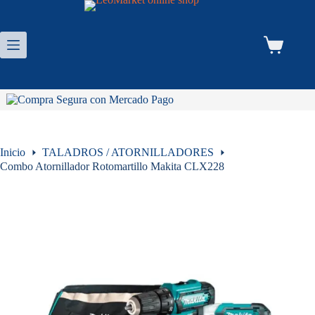
Saltar
al
contenido
Carro
de
compra
Inicio
TALADROS / ATORNILLADORES
Combo Atornillador Rotomartillo Makita CLX228