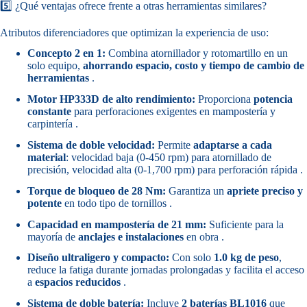
5️⃣ ¿Qué ventajas ofrece frente a otras herramientas similares?
Atributos diferenciadores que optimizan la experiencia de uso:
Concepto 2 en 1:
Combina atornillador y rotomartillo en un
solo equipo,
ahorrando espacio, costo y tiempo de cambio de
herramientas
.
Motor HP333D de alto rendimiento:
Proporciona
potencia
constante
para perforaciones exigentes en mampostería y
carpintería .
Sistema de doble velocidad:
Permite
adaptarse a cada
material
: velocidad baja (0-450 rpm) para atornillado de
precisión, velocidad alta (0-1,700 rpm) para perforación rápida .
Torque de bloqueo de 28 Nm:
Garantiza un
apriete preciso y
potente
en todo tipo de tornillos .
Capacidad en mampostería de 21 mm:
Suficiente para la
mayoría de
anclajes e instalaciones
en obra .
Diseño ultraligero y compacto:
Con solo
1.0 kg de peso
,
reduce la fatiga durante jornadas prolongadas y facilita el acceso
a
espacios reducidos
.
Sistema de doble batería:
Incluye
2 baterías BL1016
que