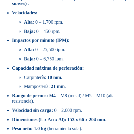
suaves)
.
Velocidades:
Alta:
0 – 1,700 rpm.
Baja:
0 – 450 rpm.
Impactos por minuto (IPM):
Alta:
0 – 25,500 ipm.
Baja:
0 – 6,750 ipm.
Capacidad máxima de perforación:
Carpintería:
10 mm
.
Mampostería:
21 mm
.
Rango de pernos:
M4 – M8 (metal) / M5 – M10 (alta
resistencia).
Velocidad sin carga:
0 – 2,600 rpm.
Dimensiones (L x An x Al):
153 x 66 x 204 mm
.
Peso neto:
1.0 kg
(herramienta sola).