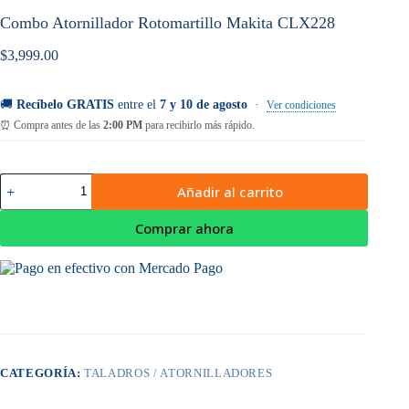
Combo Atornillador Rotomartillo Makita CLX228
$
3,999.00
🚚
Recíbelo GRATIS
entre el
7 y 10 de agosto
·
Ver condiciones
⏰ Compra antes de las
2:00 PM
para recibirlo más rápido.
Combo
Añadir al carrito
Atornillador
Rotomartillo
Makita
Comprar ahora
CLX228
cantidad
CATEGORÍA:
TALADROS / ATORNILLADORES