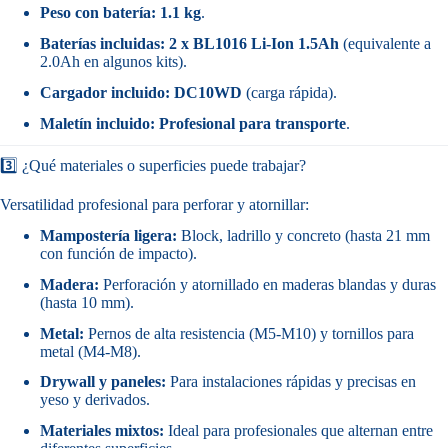
Peso con batería:
1.1 kg
.
Baterías incluidas:
2 x BL1016 Li-Ion 1.5Ah
(equivalente a
2.0Ah en algunos kits).
Cargador incluido:
DC10WD
(carga rápida).
Maletín incluido:
Profesional para transporte
.
3️⃣ ¿Qué materiales o superficies puede trabajar?
Versatilidad profesional para perforar y atornillar:
Mampostería ligera:
Block, ladrillo y concreto (hasta 21 mm
con función de impacto).
Madera:
Perforación y atornillado en maderas blandas y duras
(hasta 10 mm).
Metal:
Pernos de alta resistencia (M5-M10) y tornillos para
metal (M4-M8).
Drywall y paneles:
Para instalaciones rápidas y precisas en
yeso y derivados.
Materiales mixtos:
Ideal para profesionales que alternan entre