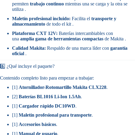
permiten
trabajo continuo
mientras una se carga y la otra se
utiliza .
Maletín profesional incluido:
Facilita el
transporte y
almacenamiento
de todo el kit .
Plataforma CXT 12V:
Baterías intercambiables con
una
amplia gama de herramientas compactas
de Makita .
Calidad Makita:
Respaldo de una marca líder con
garantía
oficial
.
6️⃣ ¿Qué incluye el paquete?
Contenido completo listo para empezar a trabajar:
[1]
Atornillador-Rotomartillo Makita CLX228
.
[2]
Baterías BL1016 Li-Ion 1.5Ah
.
[1]
Cargador rápido DC10WD
.
[1]
Maletín profesional para transporte
.
[1]
Accesorios básicos
.
[1]
Manual de usuario
.